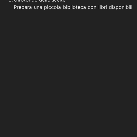
Prepara una piccola biblioteca con libri disponibili
a rotazione, a casa o in classe, con libri di vario
tipo. Ogni settimana il bambino può scegliere
quello che più lo incuriosisce.
La libertà e la scelta autonoma sono i migliori
motori emotivi.
E se qualcosa si inceppa?
Può capitare che un bambino si rifiuti di leggere, mostri
insofferenza, dica che si annoia.
In questi casi è meglio:
Non insistere subito.
Chiedere: “Cosa non ti piace?” o “Cosa ti piacerebbe
leggere davvero?”