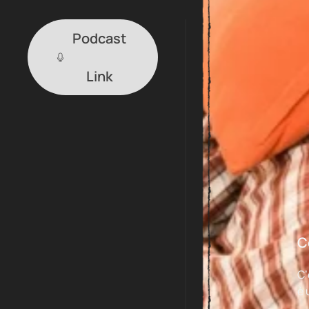
Podcast
Link
C
C’
è 