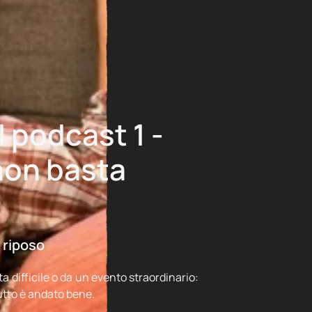
podcast 1 -
non basta
 riposo
 difficile o da un evento straordinario:
tto è andato bene.