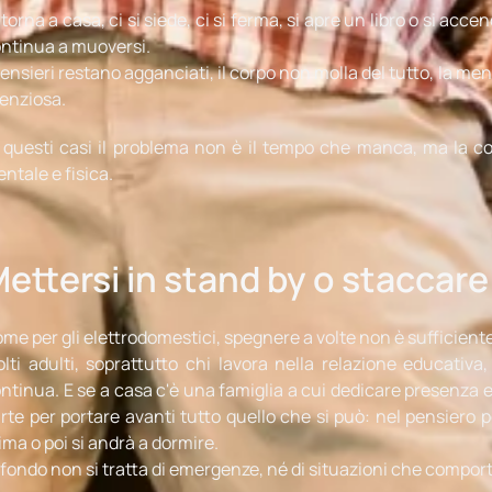
 torna a casa, ci si siede, ci si ferma, si apre un libro o si acc
ntinua a muoversi.
pensieri restano agganciati, il corpo non molla del tutto, la m
lenziosa.
 questi casi il problema non è il tempo che manca, ma la c
ntale e fisica.
ettersi in stand by o staccare 
me per gli elettrodomestici, spegnere a volte non è sufficiente
lti adulti, soprattutto chi lavora nella relazione educativa
ntinua. E se a casa c'è una famiglia a cui dedicare presenza 
rte per portare avanti tutto quello che si può: nel pensiero
ima o poi si andrà a dormire.
 fondo non si tratta di emergenze, né di situazioni che compor