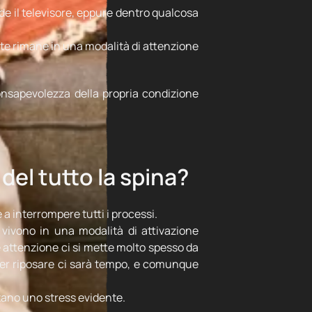
ende il televisore, eppure dentro qualcosa
ente rimane in una modalità di attenzione
onsapevolezza della propria condizione
del tutto la spina?
 a interrompere tutti i processi.
, vivono in una modalità di attivazione
e attenzione ci si mette molto spesso da
 per riposare ci sarà tempo, e comunque
tano uno stress evidente.