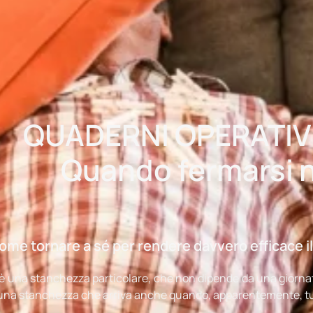
QUADERNI OPERATIVI 
Quando fermarsi 
ome tornare a sé per rendere davvero efficace il
è una stanchezza particolare, che non dipende da una giornata
una stanchezza che arriva anche quando, apparentemente, tu