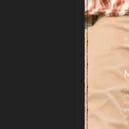
Si
co
I 
si
In
me
M
Co
Mo
co
pa
pr
In