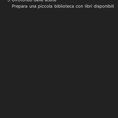
Prepara una piccola biblioteca con libri disponibili
a rotazione, a casa o in classe, con libri di vario
tipo. Ogni settimana il bambino può scegliere
quello che più lo incuriosisce.
La libertà e la scelta autonoma sono i migliori
motori emotivi.
E se qualcosa si inceppa?
Può capitare che un bambino si rifiuti di leggere, mostri
insofferenza, dica che si annoia.
In questi casi è meglio:
Non insistere subito.
Chiedere: “Cosa non ti piace?” o “Cosa ti piacerebbe
leggere davvero?”