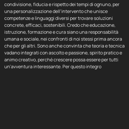
condivisione, fiducia e rispetto dei tempi di ognuno, per
una personalizzazione dell’intervento che unisce
competenze e linguaggi diversi per trovare soluzioni
concrete, efficaci, sostenibili. Credo che educazione,
istruzione, formazione e cura siano una responsabilità
umana e sociale, nei confronti di noi stessi prima ancora
che per gli altri. Sono anche convinta che teoria e tecnica
vadano integrati con ascolto e passione, spirito pratico e
animo creativo, perché crescere possa essere per tutti
un’avventura interessante. Per questo integro
l’approccio globale della pedagogia clinica, la
considerazione del corpo e del movimento, la creatività
delle tecniche immaginative e le evidenze scientifiche
delle neuroscienze in un approccio multidisciplinare che
intreccia rigore e originalità.
Barbara Bettetini